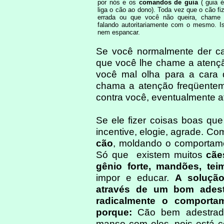
por nós e os
comandos de guia
( guia é
liga o cão ao dono). Toda vez que o cão fi
errada ou que você não queira, chame 
falando autoritariamente com o mesmo. Is
nem espancar.
Se você normalmente der car
que você lhe chame a atençã
você mal olha para a cara 
chama a atenção freqüenteme
contra você, eventualmente a
Se ele fizer coisas boas que 
incentive, elogie, agrade. Co
cão
, moldando o comportame
Só que existem muitos
cãe
gênio forte, mandões, tei
impor e educar.
A solução
através de um bom ades
radicalmente o comport
porque:
Cão bem adestrado
manso com eles, pois está c