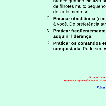
branco quando ele fizer 
de filhotes muito pequen
deixa-lo medroso.
4)
Ensinar obediência
(com
à você. De preferência a
5)
Praticar freqüentement
adquirir liderança.
6)
Praticar os comandos e
conquistada
. Pode ser 
©
Todos os di
Proibida a reprodução total ou parc
Voltar