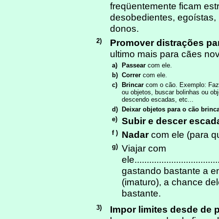
freqüentemente ficam estr
desobedientes, egoístas,
donos.
2)
Promover distrações pa
ultimo mais para cães nov
a)
Passear
com ele.
b)
Correr
com ele.
c)
Brincar
com o cão. Exemplo: Faze
ou objetos, buscar bolinhas ou ob
descendo escadas, etc...
d)
Deixar objetos para o cão brinc
e)
Subir e descer escad
f )
Nadar
com ele (para q
g)
Viajar com
ele...............................
gastando bastante a e
(imaturo), a chance del
bastante.
3)
Impor limites desde de