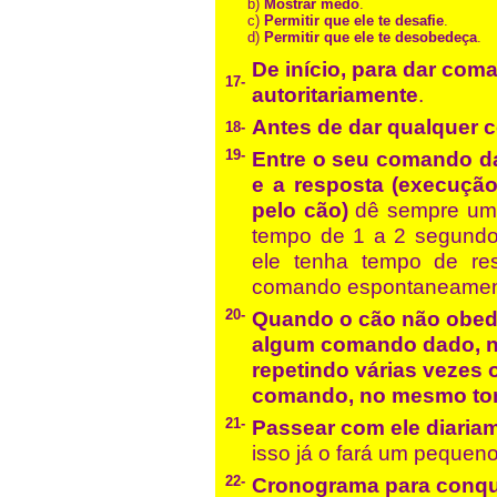
b)
Mostrar medo
.
c)
Permitir que ele te desafie
.
d)
Permitir que ele te desobedeça
.
De início, para dar coma
17-
autoritariamente
.
Antes de dar qualquer 
18-
19-
Entre o seu comando d
e a resposta (execuçã
pelo cão)
dê sempre um
tempo de 1 a 2 segundo
ele tenha tempo de re
comando espontaneamen
20-
Quando o cão não obed
algum comando dado, n
repetindo várias vezes
comando, no mesmo t
21-
Passear com ele diaria
isso já o fará um pequeno 
22-
Cronograma para conqu