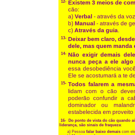
12-
Existem 3 meios de com
cão:
a)
Verbal
- através da voz
b)
Manual
- através de ge
c)
Através da guia
.
13-
Deixar bem claro, desd
dele, mas quem manda 
14-
Não exigir demais del
nunca peça a ele algo
essa desobediência você 
Ele se acostumará a te d
15-
Todos falarem a mesma
lidam com o cão deve
poderão confundir a c
dominador ou malandr
estabelecida em proveito 
16-
Do ponto de vista do cão quando a
liderança, são sinais de fraqueza
:
a) Pessoa
falar baixo demais
com ele