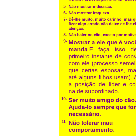
5-
Não mostrar indecisão.
6-
Não mostrar fraqueza.
7-
Dê-lhe muito, muito carinho, mas 
fizer algo errado não deixe de lhe 
atenção.
8-
Não bater no cão, exceto por motiv
9-
Mostrar a ele que é vo
manda
.E faça isso d
primeiro instante de con
com ele (processo semel
que certas esposas, ma
até alguns filhos usam).
a posição de líder e co
na de subordinado.
10-
Ser muito amigo do cão
Ajuda-lo sempre que for
necessário
.
11-
Não tolerar mau
comportamento
.