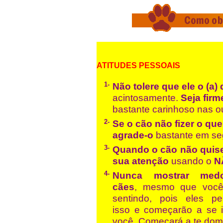
alidade Somos malucos por cães Desa
ATITUDES PESSOAIS
1-
Não tolere que ele o (a
acintosamente.
Seja firm
bastante carinhoso nas o
2-
Se o cão não fizer o que
agrade-o
bastante em segu
3-
Quando o cão não quise
sua atenção
usando o
N
4-
Nunca mostrar med
cães
, mesmo que você
sentindo, pois eles p
isso e começarão a se 
você. Começará a te domi