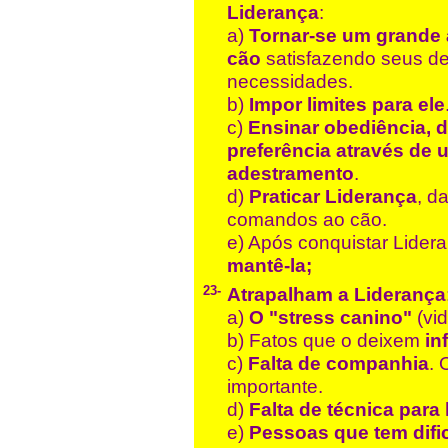
Liderança
:
a)
Tornar-se um grande
cão
satisfazendo seus d
necessidades.
b)
Impor limites para ele
c)
Ensinar obediência, 
preferência através de
adestramento
.
d)
Praticar Liderança
, d
comandos ao cão.
e) Após conquistar Lider
mantê-la;
23-
Atrapalham a Liderança
a)
O "stress canino"
(vid
b) Fatos que o deixem
in
c)
Falta de companhia
. 
importante.
d)
Falta de técnica para
e)
Pessoas que tem difi