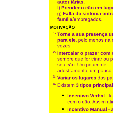
autoritárias
.
f)
Prender o cão em lug
g)
Falta de sintonia ent
família
/empregados.
MOTIVAÇÃO
1-
Torne a sua presença u
para ele
, pelo menos na 
vezes.
2-
Intercalar o prazer com 
sempre que for trinar ou 
seu cão. Um pouco de
adestramento, um pouco 
3-
Variar os lugares
dos pa
4-
Existem
3 tipos principa
Incentivo Verbal
- f
com o cão. Assim at
Incentivo Manual
- 