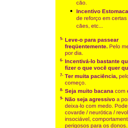
cão.
Incentivo Estomaca
de reforço em certas 
cães, etc...
5-
Leve-o para passear
freqüentemente.
Pelo me
por dia.
6-
Incentivá-lo bastante q
fizer o que você quer qu
7-
Ter muita paciência,
pel
começo.
8-
Seja muito bacana
com e
9-
Não seja agressivo
a po
deixa-lo com medo. Pode 
covarde / neurótica / revol
insociável, comportamen
perigosos para os donos.